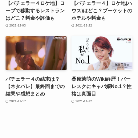
【バチェラー４ロケ地】ロ
【バチェラー４】ロケ地(ハ
ープで移動するレストラン
ウス)はどこ？プーケットの
はどこ？料金や評価も
ホテルや料金も
2021-12-03
2021-11-22
バチェラー４の結末は？
桑原茉萌のWiki経歴！バー
【ネタバレ】最終回までの
レスクにキャバ嬢No.1？性
結果や感想まとめ
格は真面目
2021-11-17
2021-11-12