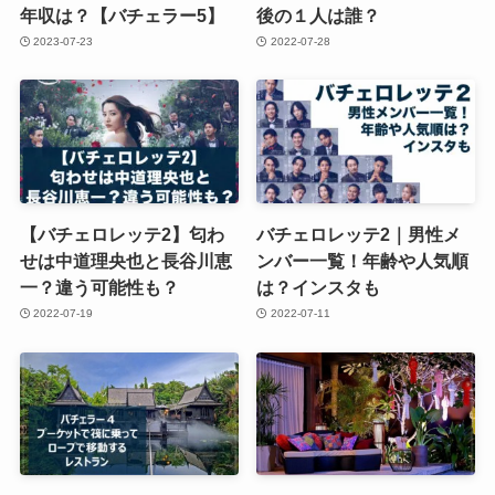
年収は？【バチェラー5】
後の１人は誰？
2023-07-23
2022-07-28
【バチェロレッテ2】匂わ
バチェロレッテ2｜男性メ
せは中道理央也と長谷川恵
ンバー一覧！年齢や人気順
一？違う可能性も？
は？インスタも
2022-07-19
2022-07-11