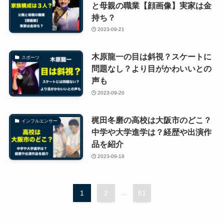
と母親の職業【顔画像】実家は金
持ち？
2023-09-21
木原龍一の目は斜視？スケートに
スポーツ
問題なし？より目がかわいいとの
声も
2023-09-20
梶田冬磨の高校は大阪市のどこ？
インフルエンサー
中学や大学進学は？経歴や出演作
品を紹介
2023-09-19
1
2
...
81