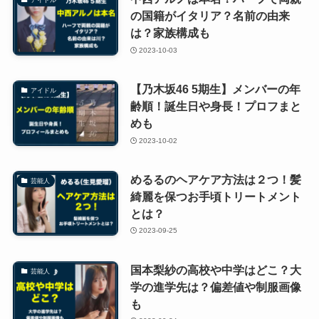
の国籍がイタリア？名前の由来
は？家族構成も
2023-10-03
【乃木坂46 5期生】メンバーの年
アイドル
齢順！誕生日や身長！プロフまと
めも
2023-10-02
めるるのヘアケア方法は２つ！髪
芸能人
綺麗を保つお手頃トリートメント
とは？
2023-09-25
国本梨紗の高校や中学はどこ？大
芸能人
学の進学先は？偏差値や制服画像
も