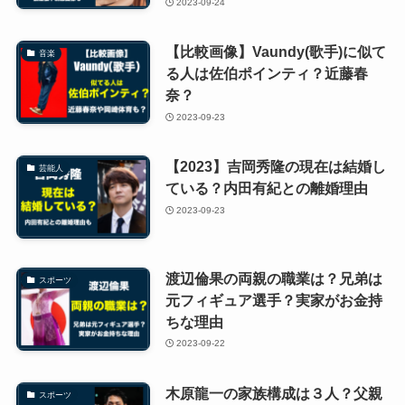
2023-09-24
【比較画像】Vaundy(歌手)に似て
音楽
る人は佐伯ポインティ？近藤春
奈？
2023-09-23
【2023】吉岡秀隆の現在は結婚し
芸能人
ている？内田有紀との離婚理由
2023-09-23
渡辺倫果の両親の職業は？兄弟は
スポーツ
元フィギュア選手？実家がお金持
ちな理由
2023-09-22
木原龍一の家族構成は３人？父親
スポーツ