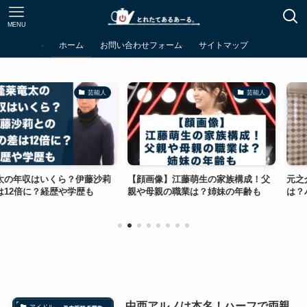
MENU
ホーム
お問い合わせフォーム
サイトマップ
芸能人
芸能人
いくら？伊藤沙莉
【顔画像】江藤萌生の家族構成！父
元之介のwiki
経歴や学歴も
親や母親の職業は？姉妹の年齢も
は？ハーフ？大
中西アルノは本名！ハーフで両親
アイドル