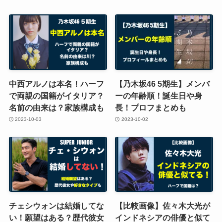
中西アルノは本名！ハーフ
【乃木坂46 5期生】メンバ
で両親の国籍がイタリア？
ーの年齢順！誕生日や身
名前の由来は？家族構成も
長！プロフまとめも
2023-10-03
2023-10-02
チェシウォンは結婚してな
【比較画像】佐々木大光が
い！願望はある？歴代彼女
インドネシアの俳優と似て