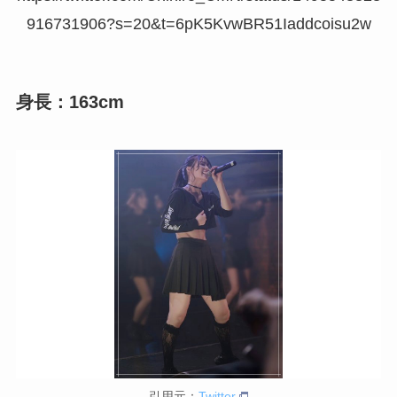
916731906?s=20&t=6pK5KvwBR51Iaddcoisu2w
身長：163cm
引用元：
Twitter