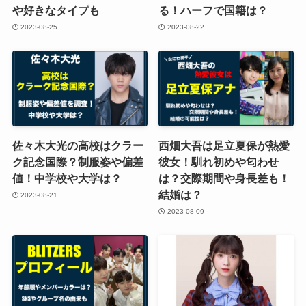
や好きなタイプも
る！ハーフで国籍は？
2023-08-25
2023-08-22
佐々木大光の高校はクラー
西畑大吾は足立夏保が熱愛
ク記念国際？制服姿や偏差
彼女！馴れ初めや匂わせ
値！中学校や大学は？
は？交際期間や身長差も！
結婚は？
2023-08-21
2023-08-09