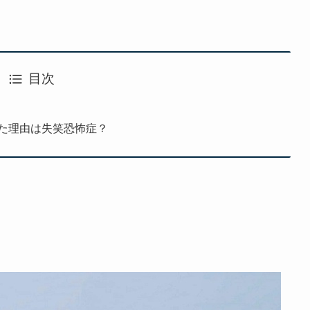
目次
た理由は失笑恐怖症？
！