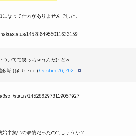
気になって仕方がありませんでした。
mcohaku/status/1452864955011633159
ヤついてて笑っちゃうんだけどw
垢 (@_b_km_)
October 26, 2021
ocha3soll/status/1452862973119057927
終始半笑いの表情だったのでしょうか？