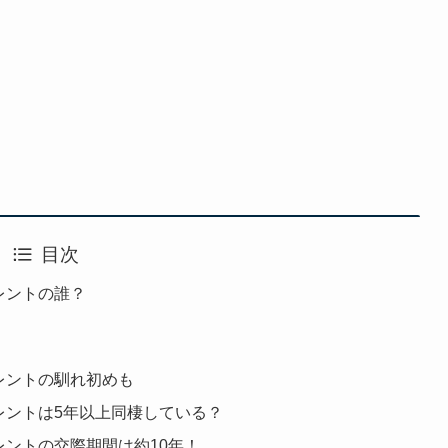
目次
レントの誰？
レントの馴れ初めも
レントは5年以上同棲している？
レントの交際期間は約10年！