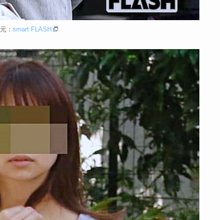
元：
smart FLASH