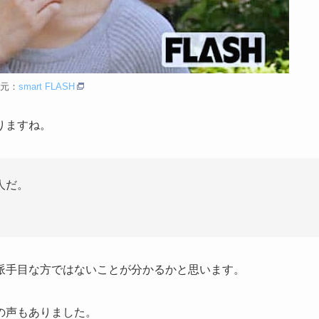
元：
smart FLASH
りますね。
人だ。
派手目な方ではないことが分かるかと思います。
の声もありました。