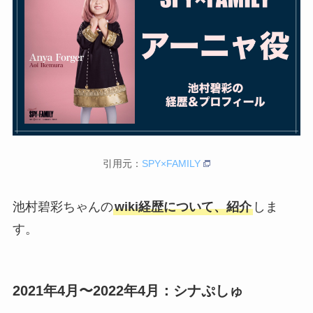
引用元：
SPY×FAMILY
池村碧彩ちゃんの
wiki経歴について、紹介
しま
す。
2021年4月〜2022年4月：シナぷしゅ