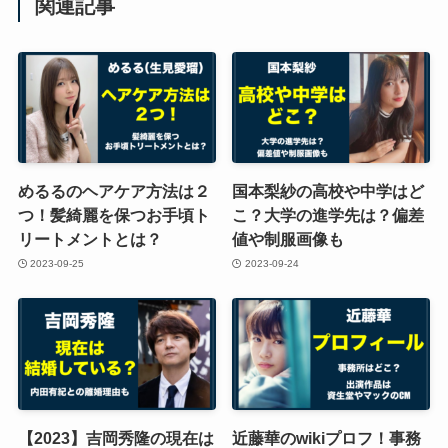
関連記事
めるるのヘアケア方法は２
国本梨紗の高校や中学はど
つ！髪綺麗を保つお手頃ト
こ？大学の進学先は？偏差
リートメントとは？
値や制服画像も
2023-09-25
2023-09-24
【2023】吉岡秀隆の現在は
近藤華のwikiプロフ！事務