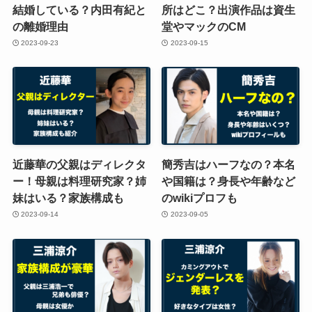
結婚している？内田有紀と
所はどこ？出演作品は資生
の離婚理由
堂やマックのCM
2023-09-23
2023-09-15
近藤華の父親はディレクタ
簡秀吉はハーフなの？本名
ー！母親は料理研究家？姉
や国籍は？身長や年齢など
妹はいる？家族構成も
のwikiプロフも
2023-09-14
2023-09-05