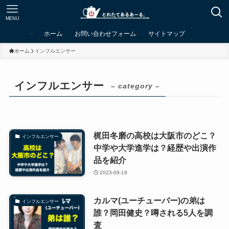
MENU
ホーム
お問い合わせフォーム
サイトマップ
ホーム
インフルエンサー
インフルエンサー
– category –
梶田冬磨の高校は大阪市のどこ？
インフルエンサー
中学や大学進学は？経歴や出演作
品を紹介
2023-09-19
カルマ(ユーチューバー)の弟は
インフルエンサー
誰？岡田健史？噂される5人を調
査