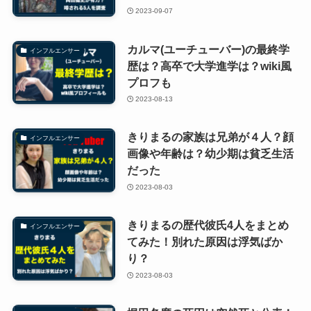
2023-09-07
カルマ(ユーチューバー)の最終学
インフルエンサー
歴は？高卒で大学進学は？wiki風
プロフも
2023-08-13
きりまるの家族は兄弟が４人？顔
インフルエンサー
画像や年齢は？幼少期は貧乏生活
だった
2023-08-03
きりまるの歴代彼氏4人をまとめ
インフルエンサー
てみた！別れた原因は浮気ばか
り？
2023-08-03