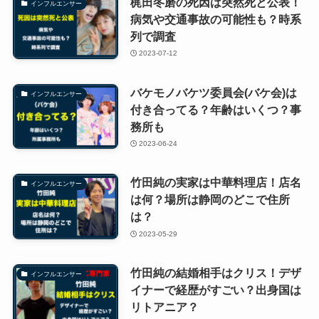
梶田冬磨の死因は突然死と公表！
インフルエンサー
病気や交通事故の可能性も？時系
列で調査
2023-07-12
バケモノバケツ委員会(バケ会)は
インフルエンサー
付き合ってる？年齢はいくつ？事
務所も
2023-06-24
竹田純の実家は中華料理店！店名
インフルエンサー
は何？場所は静岡のどこで住所
は？
2023-05-29
竹田純の結婚相手はクリス！デザ
インフルエンサー
イナーで経歴がすごい？出身国は
リトアニア？