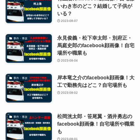
いわき市のどこ？結婚して子供が
いる？
2023-08-07
永見俊義・松下幸太郎・別府正・
事件・事故
馬庭史郎のfacebook顔画像！自宅
場所や職業も
2023-08-04
岸本竜之介のfacebook顔画像！大
事件・事故
工で勤務先はどこ？自宅場所も
2023-08-02
松岡洸太郎・笹尾翼・酒井勇志の
事件・事故
facebook顔画像！自宅場所や職業
も
2023-08-01