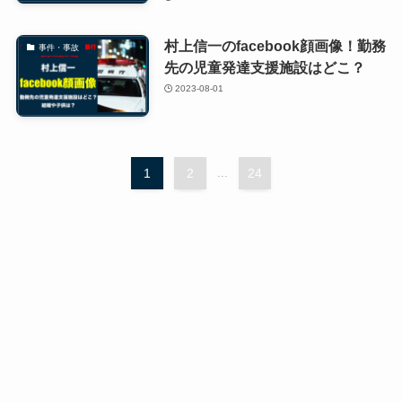
村上信一のfacebook顔画像！勤務
事件・事故
先の児童発達支援施設はどこ？
2023-08-01
1
2
...
24