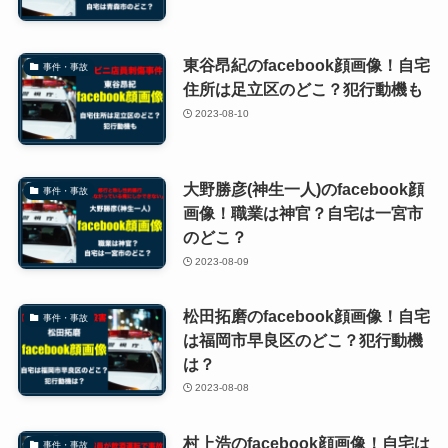
東谷昂紀のfacebook顔画像！自宅
事件・事故
住所は足立区のどこ？犯行動機も
2023-08-10
大野勝彦(神生一人)のfacebook顔
事件・事故
画像！職業は神官？自宅は一宮市
のどこ？
2023-08-09
松田拓磨のfacebook顔画像！自宅
事件・事故
は福岡市早良区のどこ？犯行動機
は？
2023-08-08
村上浩のfacebook顔画像！自宅は
事件・事故