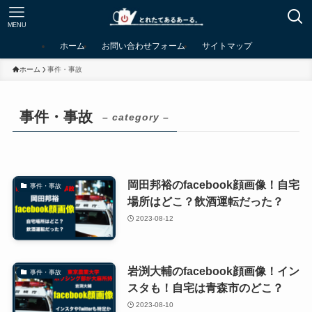
MENU
ホーム
お問い合わせフォーム
サイトマップ
ホーム
事件・事故
事件・事故
– category –
岡田邦裕のfacebook顔画像！自宅
事件・事故
場所はどこ？飲酒運転だった？
2023-08-12
岩渕大輔のfacebook顔画像！イン
事件・事故
スタも！自宅は青森市のどこ？
2023-08-10