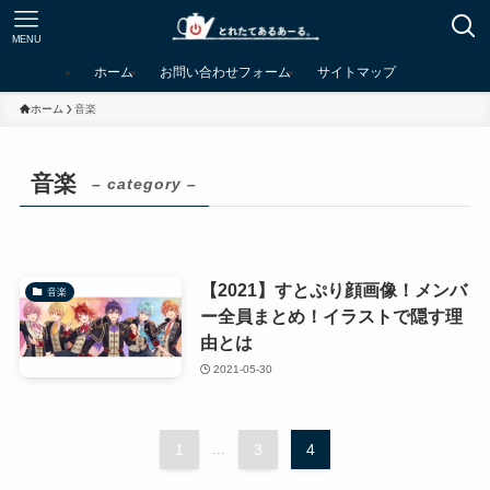
MENU
ホーム
お問い合わせフォーム
サイトマップ
ホーム
音楽
音楽
– category –
【2021】すとぷり顔画像！メンバ
音楽
ー全員まとめ！イラストで隠す理
由とは
2021-05-30
1
...
3
4