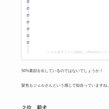
ジェル@すとぷり(@jel__official)が
50%素顔を出しているのではないでしょうか！
髪色もジェルさんという感じで似合っていますね
２位 莉犬