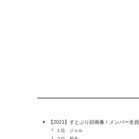
【2021】すとぷり顔画像！メンバー全
１位 ジェル
２位 莉犬