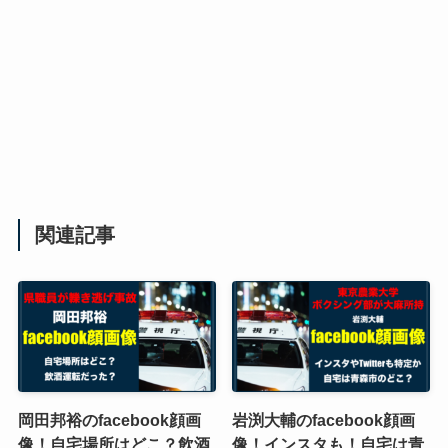
関連記事
岡田邦裕のfacebook顔画
岩渕大輔のfacebook顔画
像！自宅場所はどこ？飲酒
像！インスタも！自宅は青