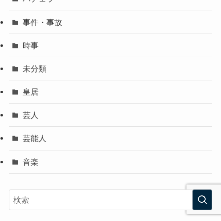
事件・事故
時事
未分類
皇居
芸人
芸能人
音楽