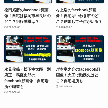
松田拓磨のfacebook顔画
村上浩のfacebook顔画
像！自宅は福岡市早良区の
像！自宅はいわき市のど
どこ？犯行動機は？
こ？結婚して子供がいる？
2023-08-08
2023-08-07
永見俊義・松下幸太郎・別
岸本竜之介のfacebook顔
府正・馬庭史郎の
画像！大工で勤務先はど
facebook顔画像！自宅場
こ？自宅場所も
所や職業も
2023-08-02
2023-08-04