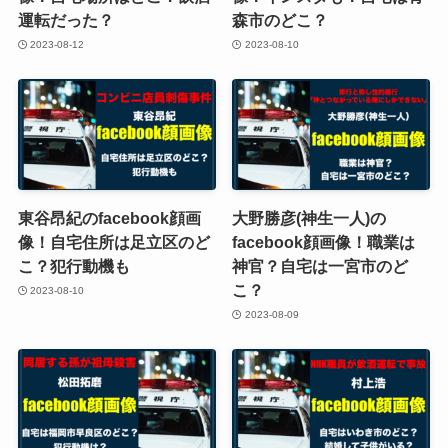
運転だった？
森市のどこ？
2023-08-12
2023-08-10
東谷昂紀のfacebook顔画
大野勝彦(神生一人)の
像！自宅住所は足立区のど
facebook顔画像！職業は
こ？犯行動機も
神官？自宅は一宮市のど
こ？
2023-08-10
2023-08-09