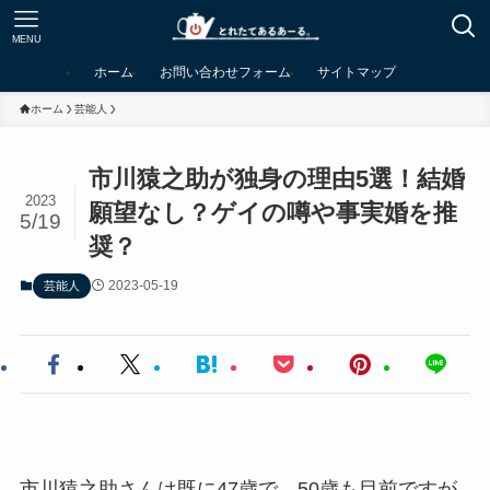
MENU
ホーム
お問い合わせフォーム
サイトマップ
ホーム
芸能人
市川猿之助が独身の理由5選！結婚
2023
願望なし？ゲイの噂や事実婚を推
5/19
奨？
2023-05-19
芸能人
市川猿之助さんは既に47歳で、50歳も目前ですが