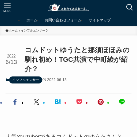
MENU
ホーム
お問い合わせフォーム
サイトマップ
ホーム
インフルエンサー
コムドットゆうたと那須ほほみの
2022
馴れ初め！TGC共演で中町綾が紹
6/13
介？
2022-06-13
インフルエンサー
人気YouTuberであるコムドットのゆうたさんと、