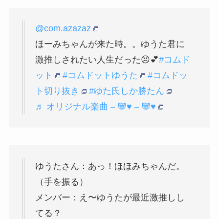
@com.azazaz
ほーみちゃんが来た時。。ゆうた君に
激推しされたい人生だった😣💕
#コムド
ット
#コムドットゆうた
#コムドッ
ト切り抜き
#ゆた氏しか勝たん
♬ オリジナル楽曲 – 🐼♥︎ – 🐼♥︎
ゆうたさん：あっ！ほほみちゃんだ。
（手を振る）
メンバー：え〜ゆうたが最近激推しし
てる？