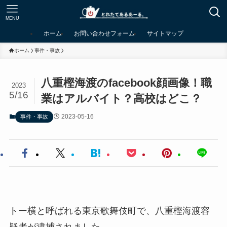
MENU
ホーム
お問い合わせフォーム
サイトマップ
ホーム
事件・事故
八重樫海渡のfacebook顔画像！職
2023
5/16
業はアルバイト？高校はどこ？
2023-05-16
事件・事故
トー横と呼ばれる東京歌舞伎町で、八重樫海渡容