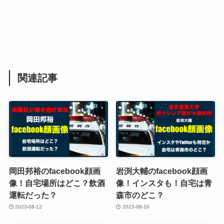
関連記事
岡田邦裕のfacebook顔画
岩渕大輔のfacebook顔画
像！自宅場所はどこ？飲酒
像！インスタも！自宅は青
運転だった？
森市のどこ？
2023-08-12
2023-08-10