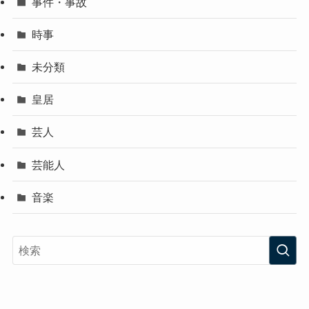
事件・事故
時事
未分類
皇居
芸人
芸能人
音楽