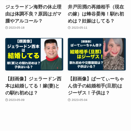
ジェラードン海野の休止理
井戸田潤の再婚相手（現在
由は体調不良？原因はガマ
の嫁）は蜂谷晏海！馴れ初
腫やアルコール？
めは？妊娠はしてる？
2023-05-18
2023-05-11
【顔画像】ジェラードン西
【顔画像】ぱーてぃーちゃ
本は結婚してる！嫁(妻)と
ん信子の結婚相手(旦那)は
の馴れ初めは？
ジーザス！子供は？
2023-05-09
2023-05-04