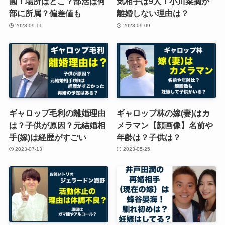
園！場所はどこ？部活は何
気相手は9人！小川菜摘が
部に所属？偏差値も
離婚しない理由は？
2023-09-11
2023-09-09
ギャロップ毛利の離婚理由
ギャロップ林の嫁(妻)はカ
は？子供が原因？元結婚相
メラマン【顔画像】名前や
手(嫁)は経歴がすごい
年齢は？子供は？
2023-07-13
2023-05-25