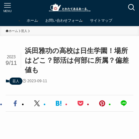
MENU
ホーム
お問い合わせフォーム
サイトマップ
ホーム
芸人
浜田雅功の高校は日生学園！場所
2023
はどこ？部活は何部に所属？偏差
9/11
値も
2023-09-11
芸人