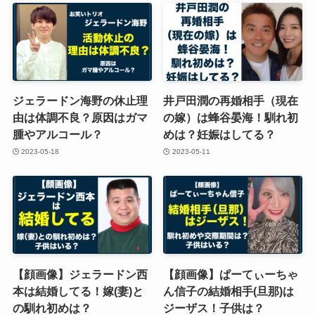
ジェラードン海野の休止理
井戸田潤の再婚相手（現在
由は体調不良？原因はガマ
の嫁）は蜂谷晏海！馴れ初
腫やアルコール？
めは？妊娠はしてる？
2023-05-18
2023-05-11
【顔画像】ジェラードン西
【顔画像】ぱーてぃーちゃ
本は結婚してる！嫁(妻)と
ん信子の結婚相手(旦那)は
の馴れ初めは？
ジーザス！子供は？