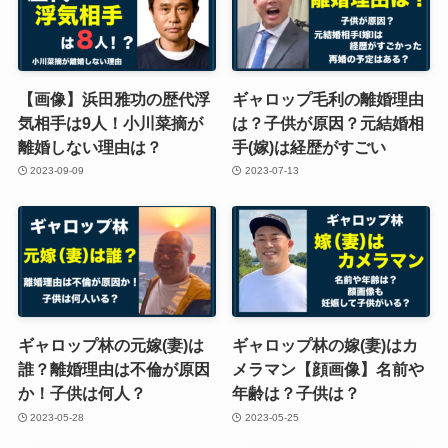
【画像】浜田雅功の歴代浮
ギャロップ毛利の離婚理由
気相手は9人！小川菜摘が
は？子供が原因？元結婚相
離婚しない理由は？
手(嫁)は経歴がすごい
2023-09-09
2023-07-13
ギャロップ林の元嫁(妻)は
ギャロップ林の嫁(妻)はカ
誰？離婚理由は不倫が原因
メラマン【顔画像】名前や
か！子供は何人？
年齢は？子供は？
2023-05-28
2023-05-25