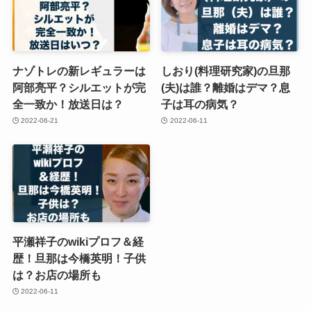
ナゾトレの新レギュラーは
しおり(料理研究家)の旦那
阿部亮平？シルエットが完
(夫)は誰？離婚はデマ？息
全一致か！放送日は？
子は耳の病気？
2022-06-21
2022-06-11
平瀬祥子のwikiプロフ＆経
歴！旦那は今橋英明！子供
は？お店の場所も
2022-06-11