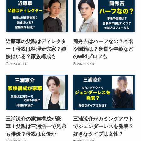
近藤華の父親はディレクタ
簡秀吉はハーフなの？本名
ー！母親は料理研究家？姉
や国籍は？身長や年齢など
妹はいる？家族構成も
のwikiプロフも
2023-09-14
2023-09-05
三浦涼介の家族構成が豪
三浦涼介がカミングアウト
華！父親は三浦浩一で兄弟
でジェンダーレスを発表？
も俳優？母親は女優か
好きなタイプは女性？