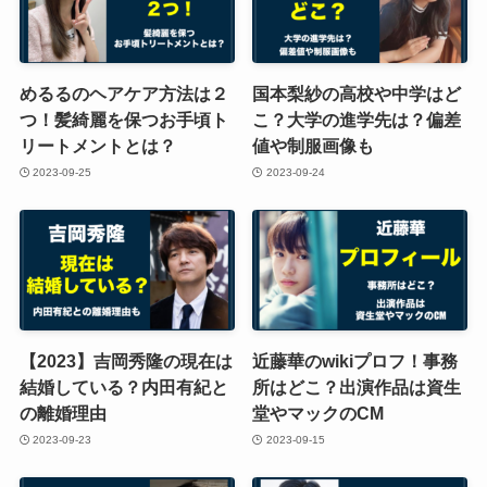
めるるのヘアケア方法は２
国本梨紗の高校や中学はど
つ！髪綺麗を保つお手頃ト
こ？大学の進学先は？偏差
リートメントとは？
値や制服画像も
2023-09-25
2023-09-24
【2023】吉岡秀隆の現在は
近藤華のwikiプロフ！事務
結婚している？内田有紀と
所はどこ？出演作品は資生
の離婚理由
堂やマックのCM
2023-09-23
2023-09-15