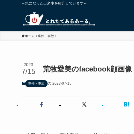
～気になった出来事を紹介しています～
ホーム
事件・事故
2023
荒牧愛美のfacebook顔
7/15
2023-07-15
事件・事故