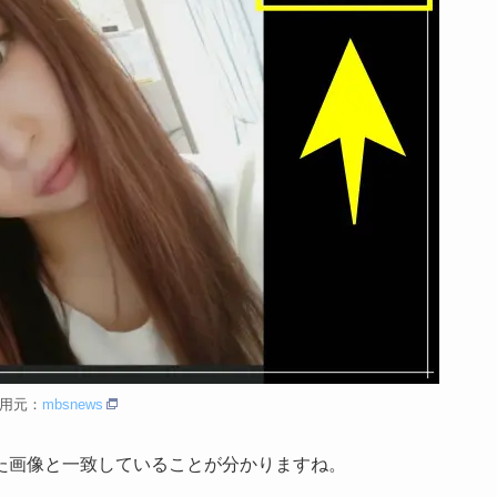
用元：
mbsnews
た画像と一致していることが分かりますね。