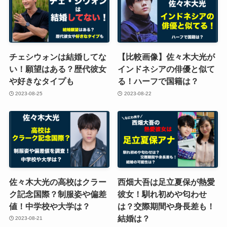
チェシウォンは結婚してな
【比較画像】佐々木大光が
い！願望はある？歴代彼女
インドネシアの俳優と似て
や好きなタイプも
る！ハーフで国籍は？
2023-08-25
2023-08-22
佐々木大光の高校はクラー
西畑大吾は足立夏保が熱愛
ク記念国際？制服姿や偏差
彼女！馴れ初めや匂わせ
値！中学校や大学は？
は？交際期間や身長差も！
結婚は？
2023-08-21