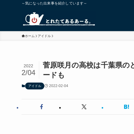
～気になった出来事を紹介しています～
ホーム
アイドル
菅原咲月の高校は千葉県の
2022
2/04
ードも
2022-02-04
アイドル