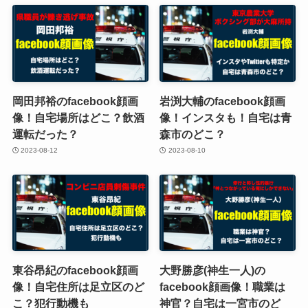
岡田邦裕のfacebook顔画
岩渕大輔のfacebook顔画
像！自宅場所はどこ？飲酒
像！インスタも！自宅は青
運転だった？
森市のどこ？
2023-08-12
2023-08-10
東谷昂紀のfacebook顔画
大野勝彦(神生一人)の
像！自宅住所は足立区のど
facebook顔画像！職業は
こ？犯行動機も
神官？自宅は一宮市のど