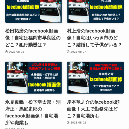
松田拓磨のfacebook顔画
村上浩のfacebook顔画
像！自宅は福岡市早良区の
像！自宅はいわき市のど
どこ？犯行動機は？
こ？結婚して子供がいる？
2023-08-08
2023-08-07
永見俊義・松下幸太郎・別
岸本竜之介のfacebook顔
府正・馬庭史郎の
画像！大工で勤務先はど
facebook顔画像！自宅場
こ？自宅場所も
所や職業も
2023-08-02