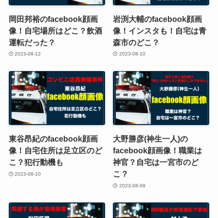
岡田邦裕のfacebook顔画
岩渕大輔のfacebook顔画
像！自宅場所はどこ？飲酒
像！インスタも！自宅は青
運転だった？
森市のどこ？
2023-08-12
2023-08-10
東谷昂紀のfacebook顔画
大野勝彦(神生一人)の
像！自宅住所は足立区のど
facebook顔画像！職業は
こ？犯行動機も
神官？自宅は一宮市のど
こ？
2023-08-10
2023-08-09