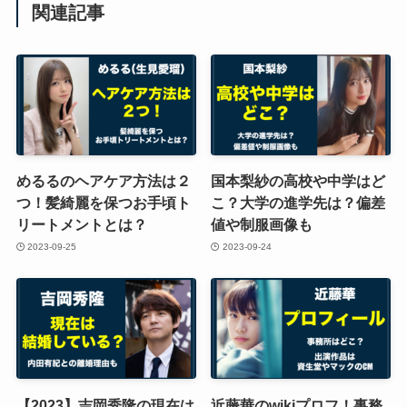
関連記事
めるるのヘアケア方法は２
国本梨紗の高校や中学はど
つ！髪綺麗を保つお手頃ト
こ？大学の進学先は？偏差
リートメントとは？
値や制服画像も
2023-09-25
2023-09-24
【2023】吉岡秀隆の現在は
近藤華のwikiプロフ！事務