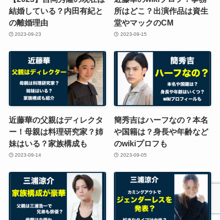
結婚している？内田有紀と
所はどこ？出演作品は資生
の離婚理由
堂やマックのCM
2023-09-23
2023-09-15
近藤華の父親はディレクタ
簡秀吉はハーフなの？本名
ー！母親は料理研究家？姉
や国籍は？身長や年齢など
妹はいる？家族構成も
のwikiプロフも
2023-09-14
2023-09-05