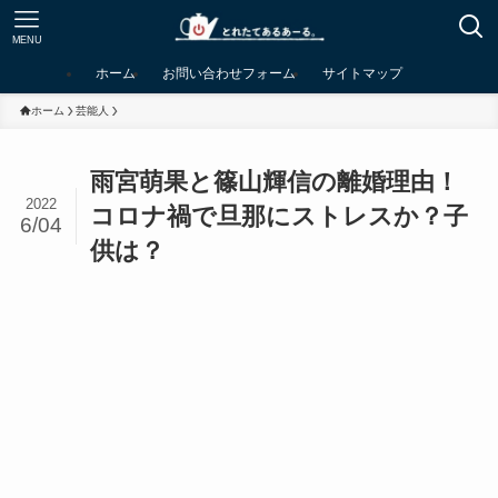
MENU
ホーム
お問い合わせフォーム
サイトマップ
ホーム
芸能人
雨宮萌果と篠山輝信の離婚理由！
2022
コロナ禍で旦那にストレスか？子
6/04
供は？