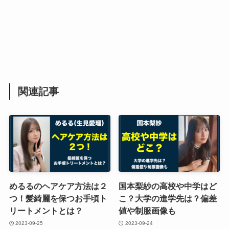
関連記事
めるるのヘアケア方法は２
国本梨紗の高校や中学はど
つ！髪綺麗を保つお手頃ト
こ？大学の進学先は？偏差
リートメントとは？
値や制服画像も
2023-09-25
2023-09-24