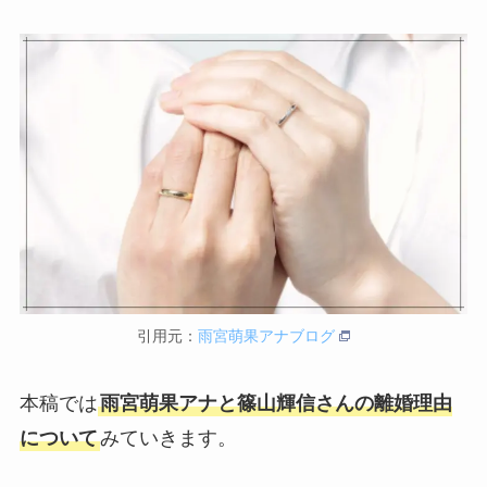
引用元：
雨宮萌果アナブログ
本稿では
雨宮萌果アナと篠山輝信さんの離婚理由
について
みていきます。