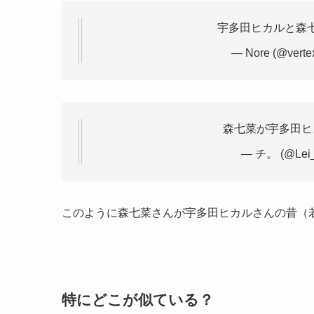
宇多田ヒカルと森
— Nore (@verte
森七菜が宇多田ヒ
— チ。 (@Lei_
このように森七菜さんが宇多田ヒカルさんの昔（
特にどこが似ている？