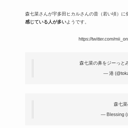
森七菜さんが宇多田ヒカルさんの昔（若い頃）に
感じている人が多い
ようです。
https://twitter.com/mi
森七菜の鼻をジーっと
— 港 (@tok
森七菜
— Blessing (