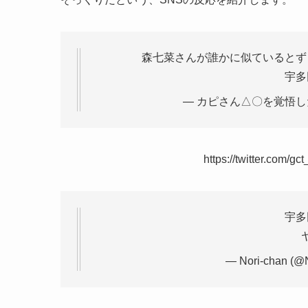
森七菜さんが誰かに似ているとず
宇多
— カピさん△〇を覚悟したモノ
https://twitter.com/
宇多
— Nori-chan (@