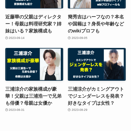
近藤華の父親はディレクタ
簡秀吉はハーフなの？本名
ー！母親は料理研究家？姉
や国籍は？身長や年齢など
妹はいる？家族構成も
のwikiプロフも
2023-09-14
2023-09-05
三浦涼介の家族構成が豪
三浦涼介がカミングアウト
華！父親は三浦浩一で兄弟
でジェンダーレスを発表？
も俳優？母親は女優か
好きなタイプは女性？
2023-08-31
2023-08-29