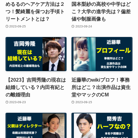
めるるのヘアケア方法は２
国本梨紗の高校や中学はど
つ！髪綺麗を保つお手頃ト
こ？大学の進学先は？偏差
リートメントとは？
値や制服画像も
2023-09-25
2023-09-24
【2023】吉岡秀隆の現在は
近藤華のwikiプロフ！事務
結婚している？内田有紀と
所はどこ？出演作品は資生
の離婚理由
堂やマックのCM
2023-09-23
2023-09-15