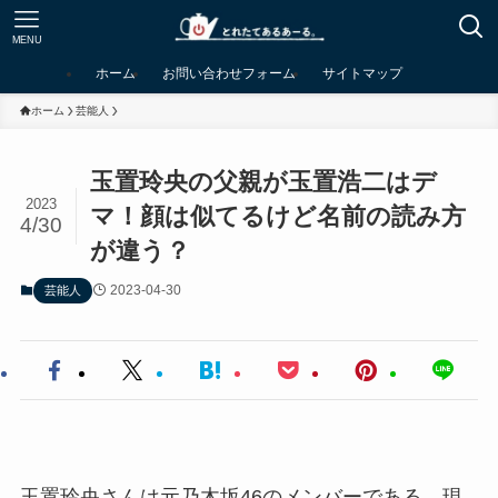
MENU
ホーム
お問い合わせフォーム
サイトマップ
ホーム
芸能人
玉置玲央の父親が玉置浩二はデ
2023
マ！顔は似てるけど名前の読み方
4/30
が違う？
2023-04-30
芸能人
玉置玲央さんは元乃木坂46のメンバーである、現