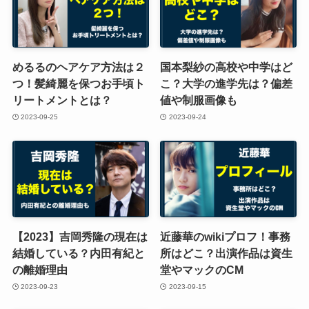
めるるのヘアケア方法は２
国本梨紗の高校や中学はど
つ！髪綺麗を保つお手頃ト
こ？大学の進学先は？偏差
リートメントとは？
値や制服画像も
2023-09-25
2023-09-24
【2023】吉岡秀隆の現在は
近藤華のwikiプロフ！事務
結婚している？内田有紀と
所はどこ？出演作品は資生
の離婚理由
堂やマックのCM
2023-09-23
2023-09-15