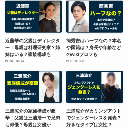
近藤華の父親はディレクタ
簡秀吉はハーフなの？本名
ー！母親は料理研究家？姉
や国籍は？身長や年齢など
妹はいる？家族構成も
のwikiプロフも
2023-09-14
2023-09-05
三浦涼介の家族構成が豪
三浦涼介がカミングアウト
華！父親は三浦浩一で兄弟
でジェンダーレスを発表？
も俳優？母親は女優か
好きなタイプは女性？