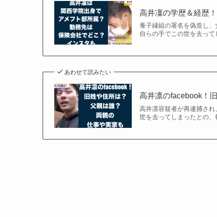
高井凜の学歴＆経歴！
養子縁組の署名を偽造し、
自らの手でこの世を去って
あわせて読みたい
高井凛のfaceboo
高井凛容疑者が再逮捕され
世を去ってしまったとの、