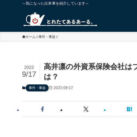
～気になった出来事を紹介しています～
ホーム
事件・事故
高井凛の外資系保険会社は
2022
9/17
は？
2022-09-17
事件・事故