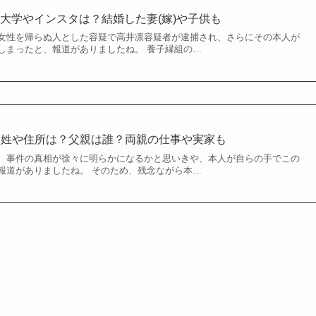
大学やインスタは？結婚した妻(嫁)や子供も
女性を帰らぬ人とした容疑で高井凛容疑者が逮捕され、さらにその本人が
しまったと、報道がありましたね。 養子縁組の…
k！旧姓や住所は？父親は誰？両親の仕事や実家も
、事件の真相が徐々に明らかになるかと思いきや、本人が自らの手でこの
報道がありましたね。 そのため、残念ながら本…