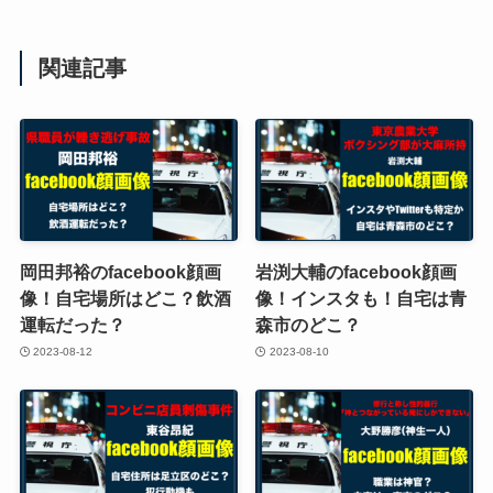
関連記事
岡田邦裕のfacebook顔画
岩渕大輔のfacebook顔画
像！自宅場所はどこ？飲酒
像！インスタも！自宅は青
運転だった？
森市のどこ？
2023-08-12
2023-08-10