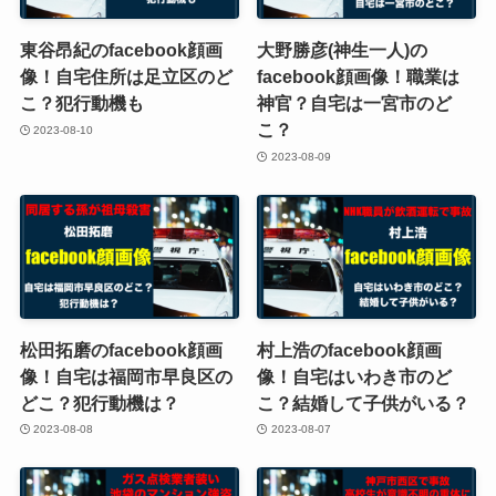
東谷昂紀のfacebook顔画
大野勝彦(神生一人)の
像！自宅住所は足立区のど
facebook顔画像！職業は
こ？犯行動機も
神官？自宅は一宮市のど
こ？
2023-08-10
2023-08-09
松田拓磨のfacebook顔画
村上浩のfacebook顔画
像！自宅は福岡市早良区の
像！自宅はいわき市のど
どこ？犯行動機は？
こ？結婚して子供がいる？
2023-08-08
2023-08-07