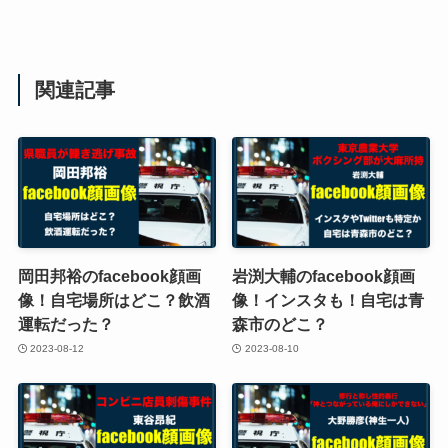
関連記事
岡田邦裕のfacebook顔画
岩渕大輔のfacebook顔画
像！自宅場所はどこ？飲酒
像！インスタも！自宅は青
運転だった？
森市のどこ？
2023-08-12
2023-08-10