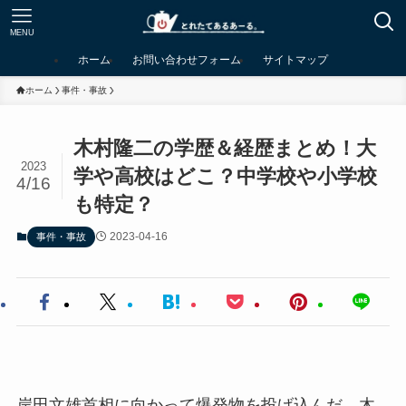
MENU
ホーム
お問い合わせフォーム
サイトマップ
ホーム
事件・事故
木村隆二の学歴＆経歴まとめ！大
2023
学や高校はどこ？中学校や小学校
4/16
も特定？
2023-04-16
事件・事故
岸田文雄首相に向かって爆発物を投げ込んだ、木