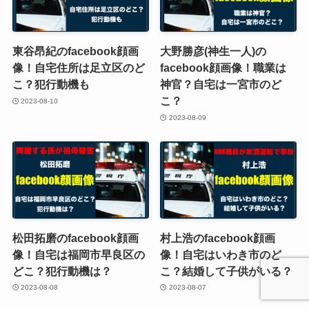
東谷昂紀のfacebook顔画
大野勝彦(神生一人)の
像！自宅住所は足立区のど
facebook顔画像！職業は
こ？犯行動機も
神官？自宅は一宮市のど
こ？
2023-08-10
2023-08-09
松田拓磨のfacebook顔画
村上浩のfacebook顔画
像！自宅は福岡市早良区の
像！自宅はいわき市のど
どこ？犯行動機は？
こ？結婚して子供がいる？
2023-08-08
2023-08-07