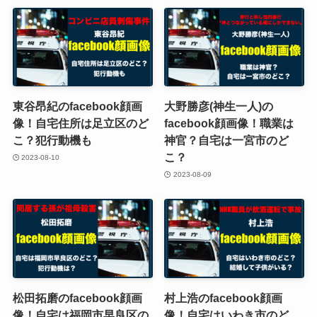
東谷昂紀のfacebook顔画
大野勝彦(神生一人)の
像！自宅住所は足立区のど
facebook顔画像！職業は
こ？犯行動機も
神官？自宅は一宮市のど
こ？
2023-08-10
2023-08-09
松田拓磨のfacebook顔画
村上浩のfacebook顔画
像！自宅は福岡市早良区の
像！自宅はいわき市のど