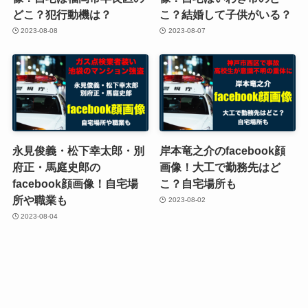
どこ？犯行動機は？
こ？結婚して子供がいる？
2023-08-08
2023-08-07
永見俊義・松下幸太郎・別
岸本竜之介のfacebook顔
府正・馬庭史郎の
画像！大工で勤務先はど
facebook顔画像！自宅場
こ？自宅場所も
所や職業も
2023-08-02
2023-08-04