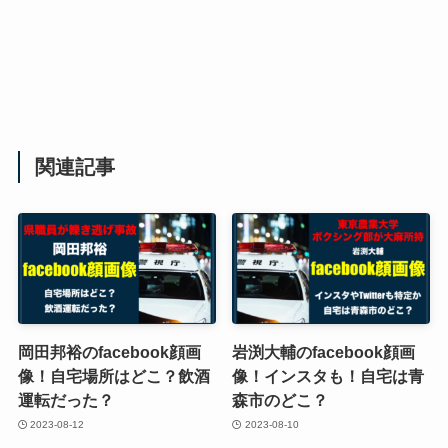
関連記事
岡田邦裕のfacebook顔画
岩渕大輔のfacebook顔画
像！自宅場所はどこ？飲酒
像！インスタも！自宅は青
運転だった？
森市のどこ？
2023-08-12
2023-08-10