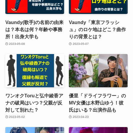
Vaundy(歌手)の名前の由来
Vaundy「東京フラッシ
は？本名は何？年齢や事務
ュ」のロケ地はどこ？曲作
所！出身大学も
りの背景とは？
2023-05-08
2023-05-07
ワンオクToruと弘中綾香ア
優里「ドライフラワー」の
ナの破局はいつ？父親が反
MV女優は木野山ゆう！彼
対して別れた？
氏はいる？出演作品も
2023-05-02
2023-04-23