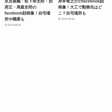
永見俊義・松下幸太郎・別
岸本竜之介のfacebook顔
府正・馬庭史郎の
画像！大工で勤務先はど
facebook顔画像！自宅場
こ？自宅場所も
所や職業も
2023-08-02
2023-08-04