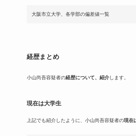
大阪市立大学、各学部の偏差値一覧
学部
学科
商学部
商学科
公共経営学科
経歴まとめ
経済学部
経済学科
法学部
法学科
小山尚吾容疑者の
経歴について、紹介
します。
文学部
哲学歴史学科
人間行動学科
現在は大学生
言語文化学科
文化構想学科
上記でも紹介したように、小山尚吾容疑者の
現在
理学部
数学科
物理学科