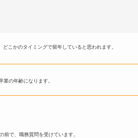
募集停止）
ら、どこかのタイミングで留年していると思われます。
59〜71
学卒業の年齢になります。
61〜65
56〜65
館の前で、職務質問を受けています。