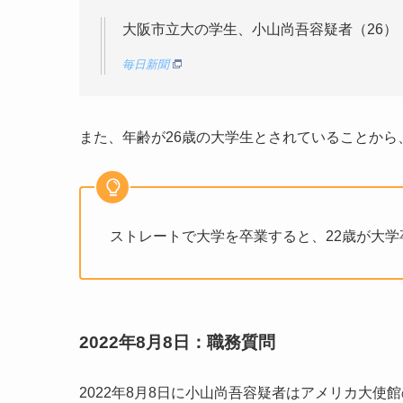
物質科学科
大阪市立大の学生、小山尚吾容疑者（26）
（平成21年度から
化学科
毎日新聞
生物学科
地球学科
また、年齢が26歳の大学生とされていることか
工学部
機械工学科
電子・物理工学科
電気情報工学科
化学バイオ工学科
建築学科
ストレートで大学を卒業すると、22歳が大
都市学科
生活科学部
食品栄養科学科
居住環境学科
人間福祉学科
2022年8月8日：職務質問
医学部
看護学科
2022年8月8日に小山尚吾容疑者はアメリカ大使
医学科