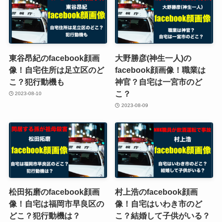
東谷昂紀のfacebook顔画
大野勝彦(神生一人)の
像！自宅住所は足立区のど
facebook顔画像！職業は
こ？犯行動機も
神官？自宅は一宮市のど
こ？
2023-08-10
2023-08-09
松田拓磨のfacebook顔画
村上浩のfacebook顔画
像！自宅は福岡市早良区の
像！自宅はいわき市のど
どこ？犯行動機は？
こ？結婚して子供がいる？