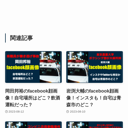
関連記事
岡田邦裕のfacebook顔画
岩渕大輔のfacebook顔画
像！自宅場所はどこ？飲酒
像！インスタも！自宅は青
運転だった？
森市のどこ？
2023-08-12
2023-08-10