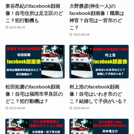
東谷昂紀のfacebook顔画
大野勝彦(神生一人)の
像！自宅住所は足立区のど
facebook顔画像！職業は
こ？犯行動機も
神官？自宅は一宮市のど
こ？
2023-08-10
2023-08-09
松田拓磨のfacebook顔画
村上浩のfacebook顔画
像！自宅は福岡市早良区の
像！自宅はいわき市のど
どこ？犯行動機は？
こ？結婚して子供がいる？
2023-08-08
2023-08-07