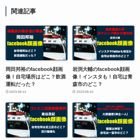
関連記事
岡田邦裕のfacebook顔画
岩渕大輔のfacebook顔画
像！自宅場所はどこ？飲酒
像！インスタも！自宅は青
運転だった？
森市のどこ？
2023-08-12
2023-08-10