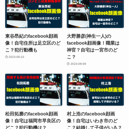
東谷昂紀のfacebook顔画
大野勝彦(神生一人)の
像！自宅住所は足立区のど
facebook顔画像！職業は
こ？犯行動機も
神官？自宅は一宮市のど
こ？
2023-08-10
2023-08-09
松田拓磨のfacebook顔画
村上浩のfacebook顔画
像！自宅は福岡市早良区の
像！自宅はいわき市のど
どこ？犯行動機は？
こ？結婚して子供がいる？