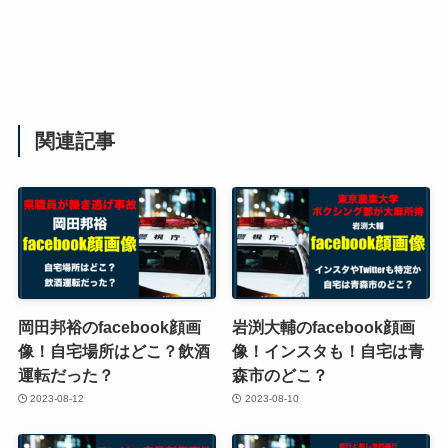
関連記事
岡田邦裕のfacebook顔画
岩渕大輔のfacebook顔画
像！自宅場所はどこ？飲酒
像！インスタも！自宅は青
運転だった？
森市のどこ？
2023-08-12
2023-08-10