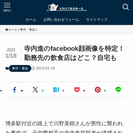
MENU
ホーム
お問い合わせフォーム
サイトマップ
ホーム
事件・事故
寺内進のfacebook顔画像を特定！
2023
1/18
勤務先の飲食店はどこ？自宅も
2023-01-18
事件・事故
博多駅付近の路上で川野美樹さんが男性に襲われ