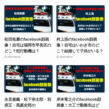
松田拓磨のfacebook顔画
村上浩のfacebook顔画
像！自宅は福岡市早良区の
像！自宅はいわき市のど
どこ？犯行動機は？
こ？結婚して子供がいる？
2023-08-08
2023-08-07
永見俊義・松下幸太郎・別
岸本竜之介のfacebook顔
府正・馬庭史郎の
画像！大工で勤務先はど