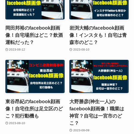
岡田邦裕のfacebook顔画
岩渕大輔のfacebook顔画
像！自宅場所はどこ？飲酒
像！インスタも！自宅は青
運転だった？
森市のどこ？
2023-08-12
2023-08-10
東谷昂紀のfacebook顔画
大野勝彦(神生一人)の
像！自宅住所は足立区のど
facebook顔画像！職業は
こ？犯行動機も
神官？自宅は一宮市のど
こ？
2023-08-10
2023-08-09