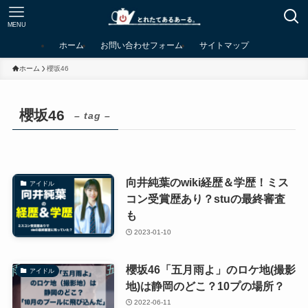
MENU
ホーム
お問い合わせフォーム
サイトマップ
ホーム
櫻坂46
櫻坂46
– tag –
向井純葉のwiki経歴＆学歴！ミス
アイドル
コン受賞歴あり？stuの最終審査
も
2023-01-10
櫻坂46「五月雨よ」のロケ地(撮影
アイドル
地)は静岡のどこ？10プの場所？
2022-06-11