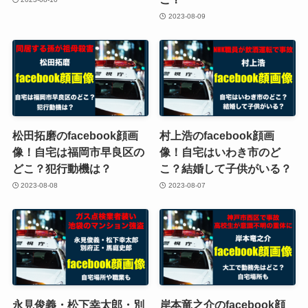
2023-08-09
松田拓磨のfacebook顔画
村上浩のfacebook顔画
像！自宅は福岡市早良区の
像！自宅はいわき市のど
どこ？犯行動機は？
こ？結婚して子供がいる？
2023-08-08
2023-08-07
永見俊義・松下幸太郎・別
岸本竜之介のfacebook顔