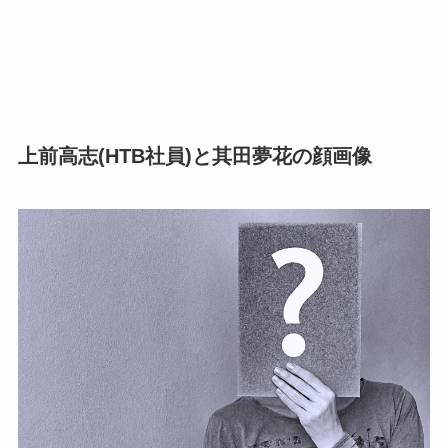
上前高志(HTB社員)と其田夢花の顔画像