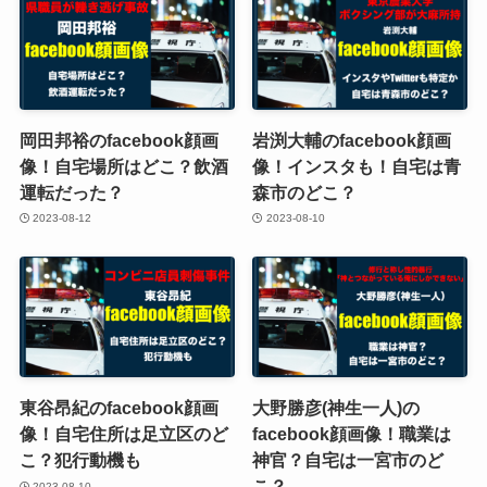
岡田邦裕のfacebook顔画
岩渕大輔のfacebook顔画
像！自宅場所はどこ？飲酒
像！インスタも！自宅は青
運転だった？
森市のどこ？
2023-08-12
2023-08-10
東谷昂紀のfacebook顔画
大野勝彦(神生一人)の
像！自宅住所は足立区のど
facebook顔画像！職業は
こ？犯行動機も
神官？自宅は一宮市のど
こ？
2023-08-10