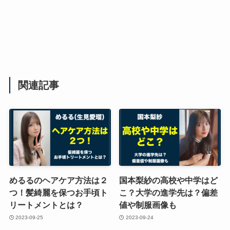
関連記事
めるるのヘアケア方法は２
国本梨紗の高校や中学はど
つ！髪綺麗を保つお手頃ト
こ？大学の進学先は？偏差
リートメントとは？
値や制服画像も
2023-09-25
2023-09-24