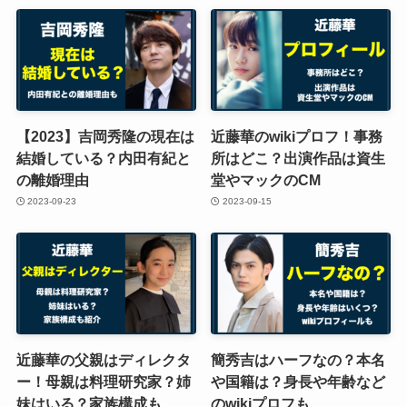
【2023】吉岡秀隆の現在は
近藤華のwikiプロフ！事務
結婚している？内田有紀と
所はどこ？出演作品は資生
の離婚理由
堂やマックのCM
2023-09-23
2023-09-15
近藤華の父親はディレクタ
簡秀吉はハーフなの？本名
ー！母親は料理研究家？姉
や国籍は？身長や年齢など
妹はいる？家族構成も
のwikiプロフも