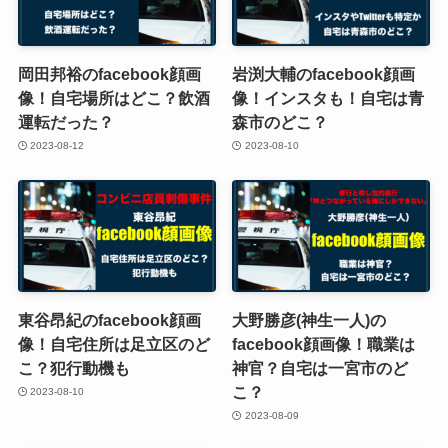
岡田邦裕のfacebook顔画
岩渕大輔のfacebook顔画
像！自宅場所はどこ？飲酒
像！インスタも！自宅は青
運転だった？
森市のどこ？
2023-08-12
2023-08-10
東谷昂紀のfacebook顔画
大野勝彦(神生一人)の
像！自宅住所は足立区のど
facebook顔画像！職業は
こ？犯行動機も
神官？自宅は一宮市のど
こ？
2023-08-10
2023-08-09