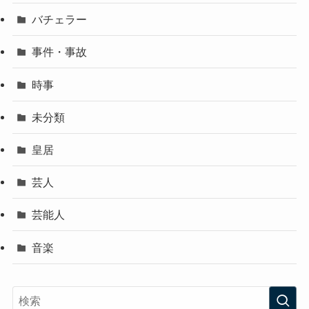
バチェラー
事件・事故
時事
未分類
皇居
芸人
芸能人
音楽