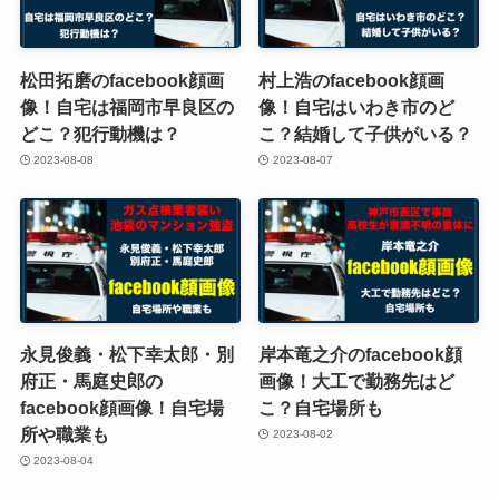
松田拓磨のfacebook顔画
村上浩のfacebook顔画
像！自宅は福岡市早良区の
像！自宅はいわき市のど
どこ？犯行動機は？
こ？結婚して子供がいる？
2023-08-08
2023-08-07
永見俊義・松下幸太郎・別
岸本竜之介のfacebook顔
府正・馬庭史郎の
画像！大工で勤務先はど
facebook顔画像！自宅場
こ？自宅場所も
所や職業も
2023-08-02
2023-08-04