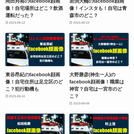
岡田邦裕のfacebook顔画
岩渕大輔のfacebook顔画
像！自宅場所はどこ？飲酒
像！インスタも！自宅は青
運転だった？
森市のどこ？
2023-08-12
2023-08-10
東谷昂紀のfacebook顔画
大野勝彦(神生一人)の
像！自宅住所は足立区のど
facebook顔画像！職業は
こ？犯行動機も
神官？自宅は一宮市のど
こ？
2023-08-10
2023-08-09