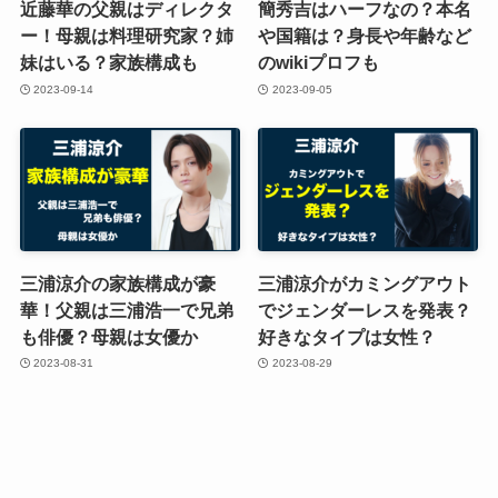
近藤華の父親はディレクタ
簡秀吉はハーフなの？本名
ー！母親は料理研究家？姉
や国籍は？身長や年齢など
妹はいる？家族構成も
のwikiプロフも
2023-09-14
2023-09-05
三浦涼介の家族構成が豪
三浦涼介がカミングアウト
華！父親は三浦浩一で兄弟
でジェンダーレスを発表？
も俳優？母親は女優か
好きなタイプは女性？
2023-08-31
2023-08-29