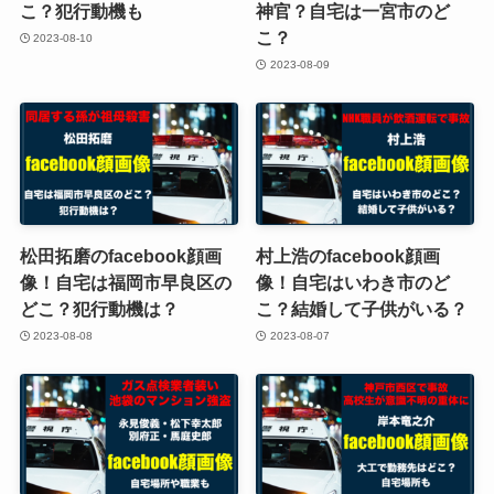
こ？犯行動機も
神官？自宅は一宮市のど
こ？
2023-08-10
2023-08-09
松田拓磨のfacebook顔画
村上浩のfacebook顔画
像！自宅は福岡市早良区の
像！自宅はいわき市のど
どこ？犯行動機は？
こ？結婚して子供がいる？
2023-08-08
2023-08-07