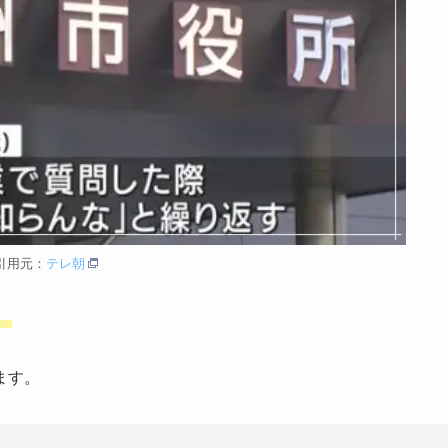
引用元：
テレ朝
。
ます。