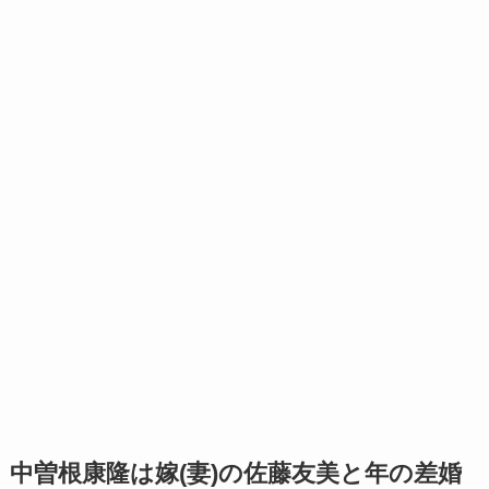
中曽根康隆は嫁(妻)の佐藤友美と年の差婚