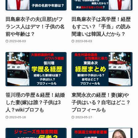
田島麻衣子の夫(旦那)がフ
田島麻衣子は高学歴！経歴
ランス人はデマ！子供の名
もすごい？「手当」の読み
前や年齢は？
間違いは韓国人だから？
2023-06-03
2023-06-03
笹川理の学歴＆経歴！結婚
東間永次の経歴！妻(嫁)や
した妻(嫁)は誰？子供は3
子供はいる？自宅はどこ？
人？wikiプロフも
プロフィールも
2023-05-18
2023-05-17