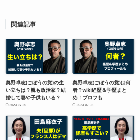
関連記事
奥野卓志(ごぼうの党)の生
奥野卓志(ごぼうの党)は何
い立ちは？親も政治家？結
者？wiki経歴＆学歴まと
婚して妻や子供もいる？
め！プロフも
2023-07-20
2023-07-08