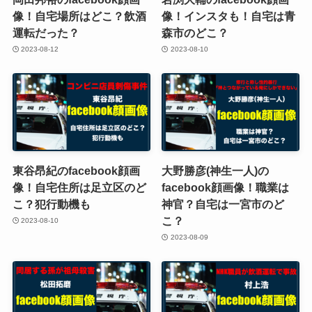
像！自宅場所はどこ？飲酒
像！インスタも！自宅は青
運転だった？
森市のどこ？
2023-08-12
2023-08-10
東谷昂紀のfacebook顔画
大野勝彦(神生一人)の
像！自宅住所は足立区のど
facebook顔画像！職業は
こ？犯行動機も
神官？自宅は一宮市のど
こ？
2023-08-10
2023-08-09