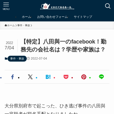
MENU
ホーム
お問い合わせフォーム
サイトマップ
ホーム
事件・事故
【特定】八田與一のfacebook！勤
2022
7/04
務先の会社名は？学歴や家族は？
2022-07-04
事件・事故
大分県別府市で起こった、ひき逃げ事件の八田與