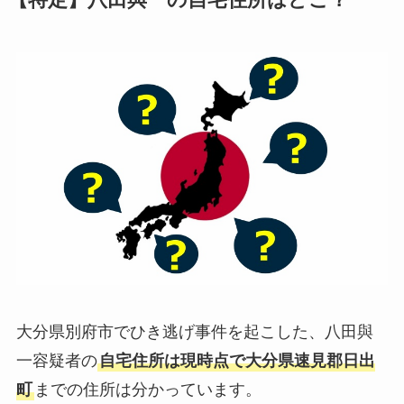
【特定】八田與一の自宅住所はどこ？
大分県別府市でひき逃げ事件を起こした、八田與
一容疑者の
自宅住所は現時点で大分県速見郡日出
町
までの住所は分かっています。