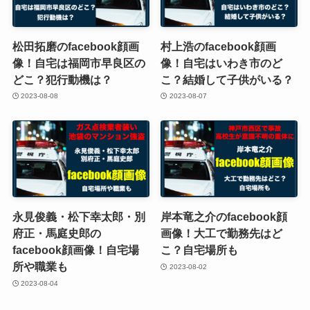
松田拓磨のfacebook顔画
村上浩のfacebook顔画
像！自宅は福岡市早良区の
像！自宅はいわき市のど
どこ？犯行動機は？
こ？結婚して子供がいる？
2023-08-08
2023-08-07
永見俊義・松下幸太郎・別
岸本竜之介のfacebook顔
府正・馬庭史郎の
画像！大工で勤務先はど
facebook顔画像！自宅場
こ？自宅場所も
所や職業も
2023-08-02
2023-08-04