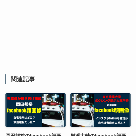
関連記事
岡田邦裕のfacebook顔画
岩渕大輔のfacebook顔画